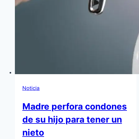
Noticia
Madre perfora condones
de su hijo para tener un
nieto