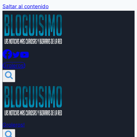
Saltar al contenido
Groleros!
Groleros!