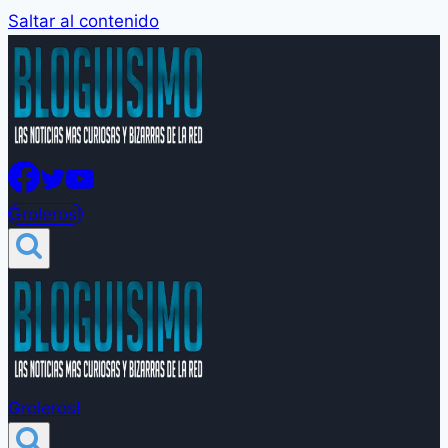
Saltar al contenido
Groleros!
Groleros!