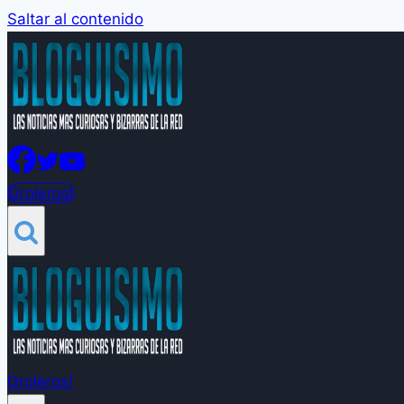
Saltar al contenido
Groleros!
Groleros!