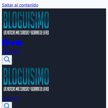
Saltar al contenido
Groleros!
Groleros!