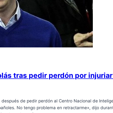
s tras pedir perdón por injuriar a
después de pedir perdón al Centro Nacional de Inteligen
pañoles. No tengo problema en retractarme», dijo durante