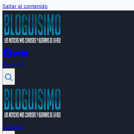
Saltar al contenido
Groleros!
Groleros!