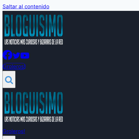
Saltar al contenido
Groleros!
Groleros!