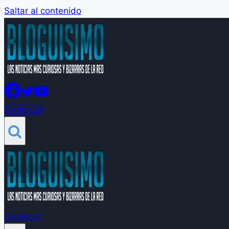
Saltar al contenido
Groleros!
Groleros!