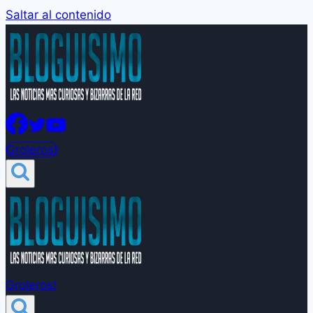
Saltar al contenido
Groleros!
Groleros!