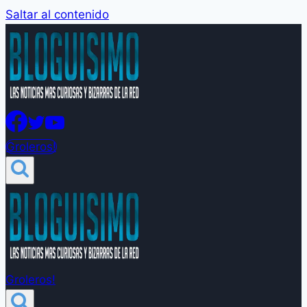
Saltar al contenido
Groleros!
Groleros!