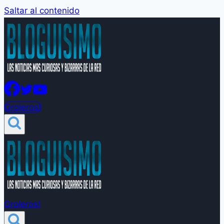
Saltar al contenido
Groleros!
Groleros!