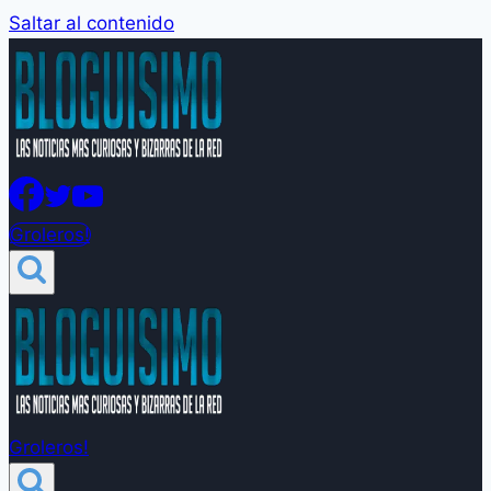
Saltar al contenido
Groleros!
Groleros!