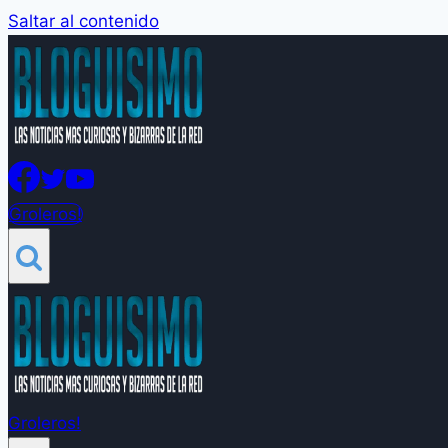
Saltar al contenido
Groleros!
Groleros!