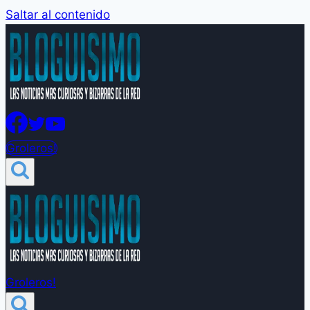
Saltar al contenido
Groleros!
Groleros!