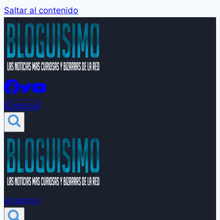
Saltar al contenido
Groleros!
Groleros!