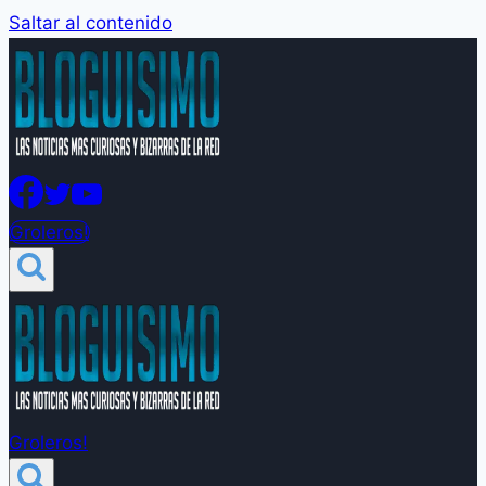
Saltar al contenido
Groleros!
Groleros!