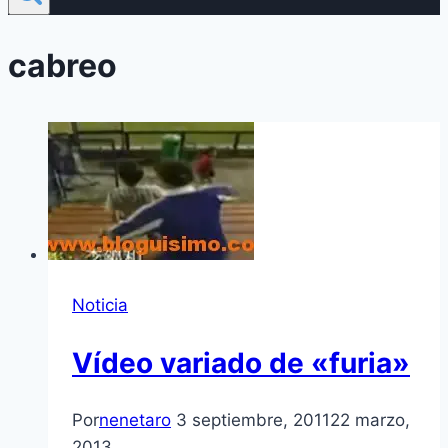
cabreo
Noticia
Ví­deo variado de «furia»
Por
nenetaro
3 septiembre, 2011
22 marzo,
2013