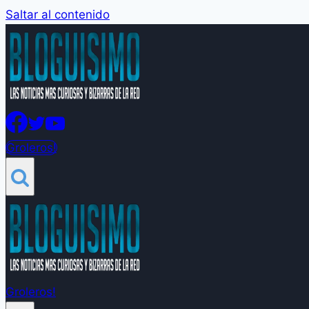
Saltar al contenido
Groleros!
Groleros!