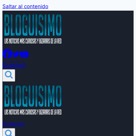
Saltar al contenido
Groleros!
Groleros!