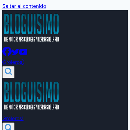
Saltar al contenido
Groleros!
Groleros!