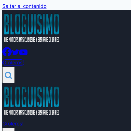
Saltar al contenido
Groleros!
Groleros!