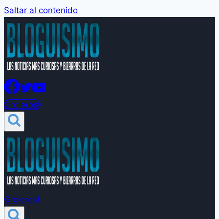
Saltar al contenido
Groleros!
Groleros!