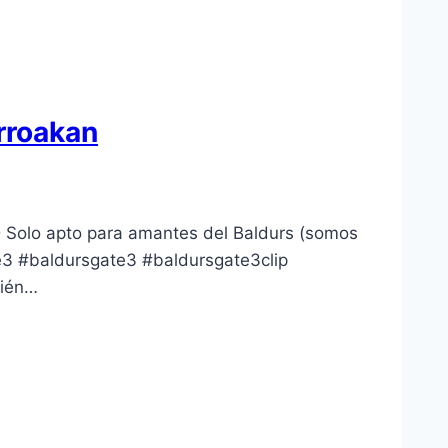
rroakan
D Solo apto para amantes del Baldurs (somos
e3 #baldursgate3 #baldursgate3clip
bién…