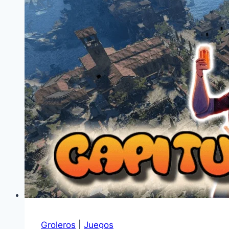
Groleros
|
Juegos