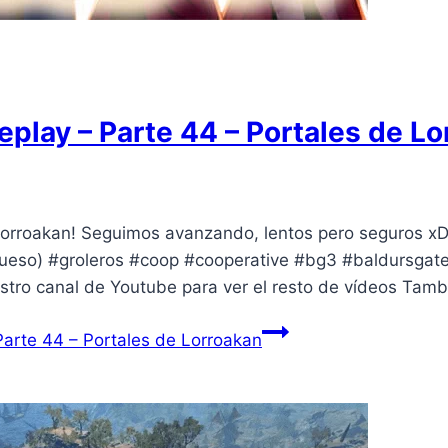
play – Parte 44 – Portales de Lo
Lorroakan! Seguimos avanzando, lentos pero seguros x
 hueso) #groleros #coop #cooperative #bg3 #baldursgat
estro canal de Youtube para ver el resto de vídeos Tam
arte 44 – Portales de Lorroakan