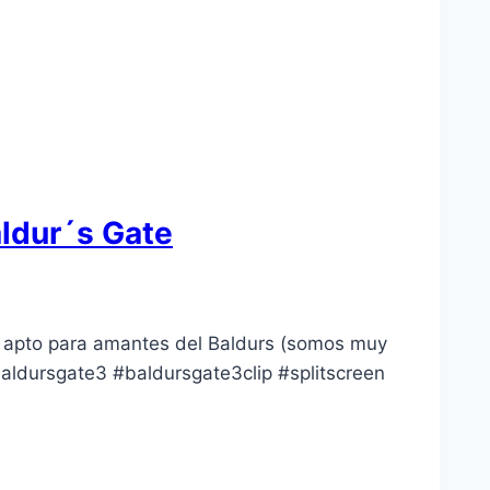
ldur´s Gate
o apto para amantes del Baldurs (somos muy
aldursgate3 #baldursgate3clip #splitscreen