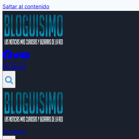
Saltar al contenido
Groleros!
Groleros!