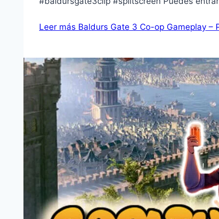
#baldursgate3clip #splitscreen Puedes entrar
Leer más
Baldurs Gate 3 Co-op Gameplay – Pa