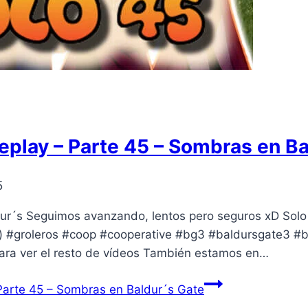
play – Parte 45 – Sombras en Ba
5
dur´s Seguimos avanzando, lentos pero seguros xD Sol
so) #groleros #coop #cooperative #bg3 #baldursgate3 #b
ara ver el resto de vídeos También estamos en…
arte 45 – Sombras en Baldur´s Gate