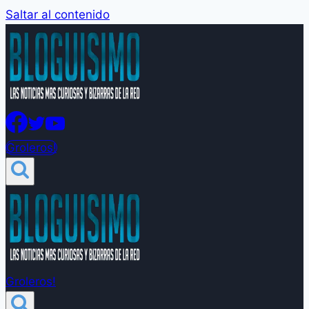
Saltar al contenido
Groleros!
Groleros!