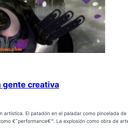
 gente creativa
artí­stica. El patadón en el paladar como pincelada de ó
como €˜performance€™. La explosión como obra de arte 