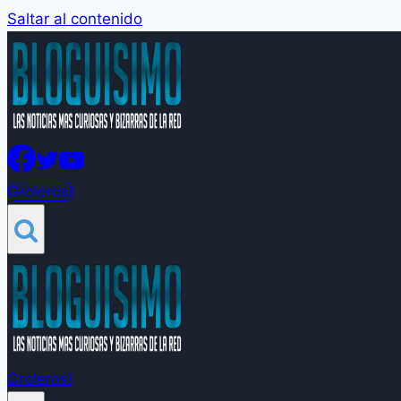
Saltar al contenido
Groleros!
Groleros!