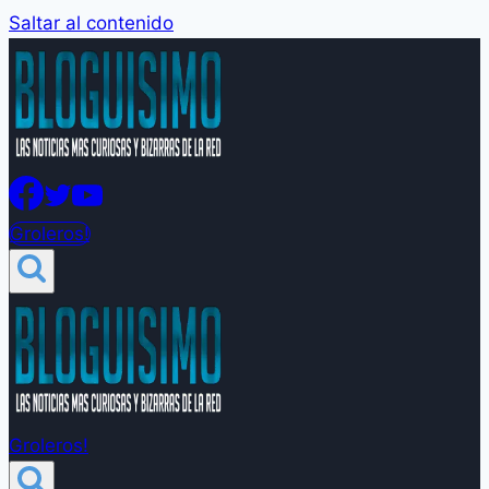
Saltar al contenido
Groleros!
Groleros!