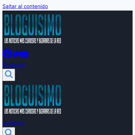
Saltar al contenido
Groleros!
Groleros!