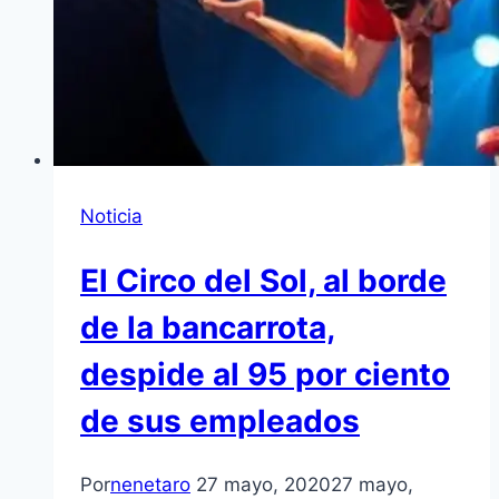
Noticia
El Circo del Sol, al borde
de la bancarrota,
despide al 95 por ciento
de sus empleados
Por
nenetaro
27 mayo, 2020
27 mayo,