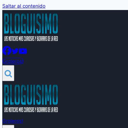
Saltar al contenido
Groleros!
Groleros!