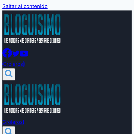
Saltar al contenido
Groleros!
Groleros!