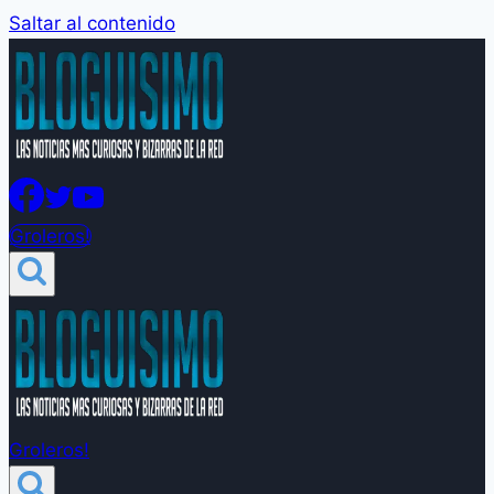
Saltar al contenido
Groleros!
Groleros!