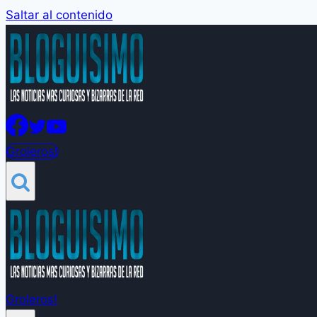
Saltar al contenido
Groleros!
Groleros!