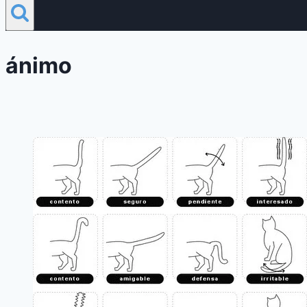
ánimo