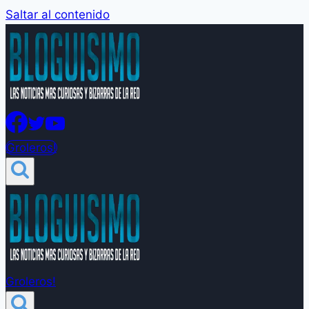
Saltar al contenido
Groleros!
Groleros!