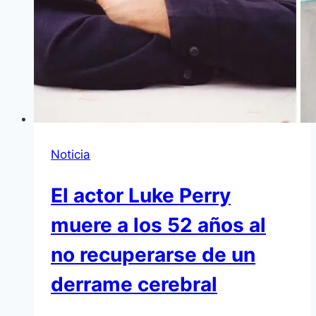
Noticia
El actor Luke Perry
muere a los 52 años al
no recuperarse de un
derrame cerebral