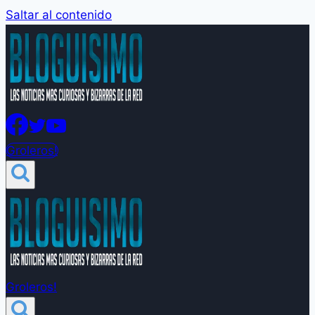
Saltar al contenido
Groleros!
Groleros!