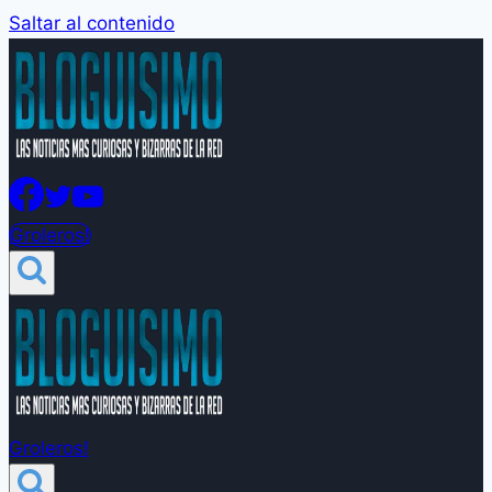
Saltar al contenido
Groleros!
Groleros!