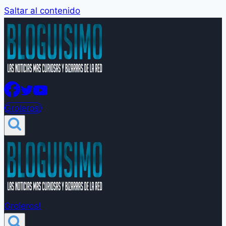
Saltar al contenido
Groleros!
Groleros!