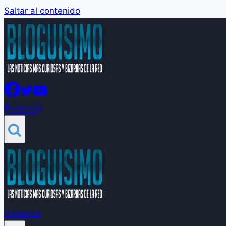
Saltar al contenido
Groleros!
Groleros!