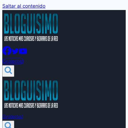
Saltar al contenido
Groleros!
Groleros!