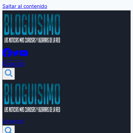
Saltar al contenido
Groleros!
Groleros!