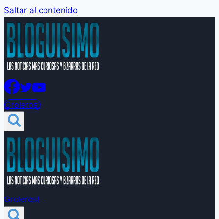
Saltar al contenido
Groleros!
Groleros!