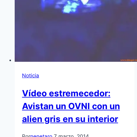
Noticia
Vídeo estremecedor:
Avistan un OVNI con un
alien gris en su interior
Por
nenetaro
7 marzo, 2014