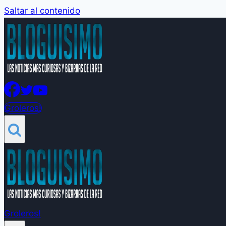
Saltar al contenido
Groleros!
Groleros!