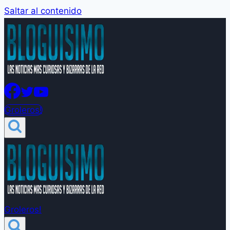
Saltar al contenido
Groleros!
Groleros!