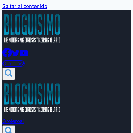
Saltar al contenido
Groleros!
Groleros!