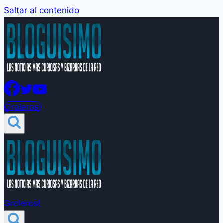
Saltar al contenido
Groleros!
Groleros!