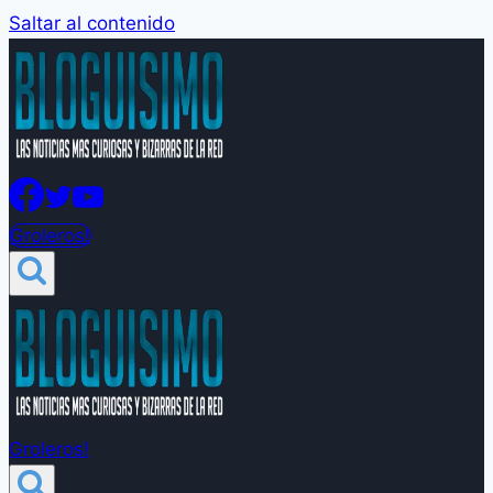
Saltar al contenido
Groleros!
Groleros!