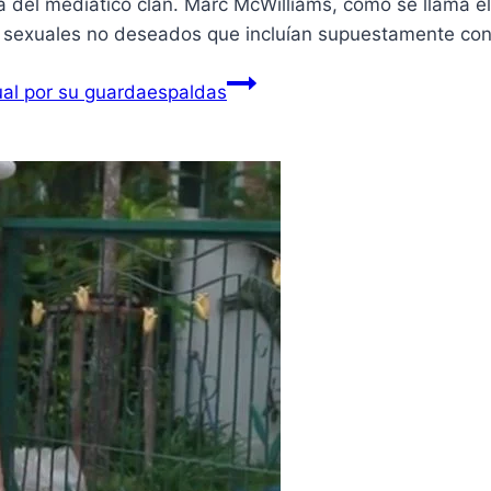
 del mediático clan. Marc McWilliams, como se llama el
s sexuales no deseados que incluían supuestamente con
ual por su guardaespaldas