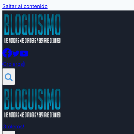
Saltar al contenido
Groleros!
Groleros!