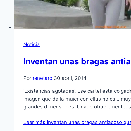
Noticia
Inventan unas bragas anti
Por
nenetaro
30 abril, 2014
‘Existencias agotadas’. Ese cartel está colga
imagen que da la mujer con ellas no es… muy 
grandes dimensiones. Una, probablemente, 
Leer más
Inventan unas bragas antiacoso que