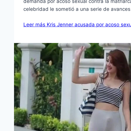
demanda por acoso sexual contra la matriarca
celebridad le sometió a una serie de avance
Leer más
Kris Jenner acusada por acoso sex