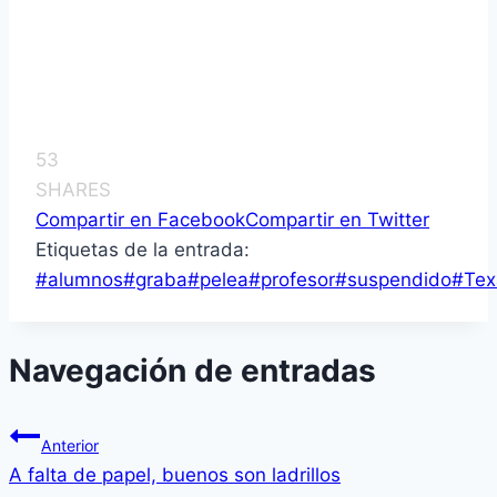
53
SHARES
Compartir en Facebook
Compartir en Twitter
Etiquetas de la entrada:
#
alumnos
#
graba
#
pelea
#
profesor
#
suspendido
#
Tex
Navegación de entradas
Anterior
A falta de papel, buenos son ladrillos