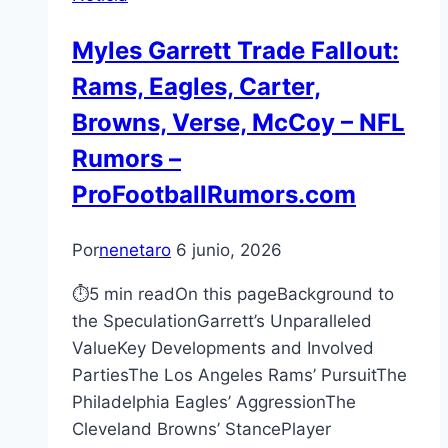
Myles Garrett Trade Fallout:
Rams, Eagles, Carter,
Browns, Verse, McCoy – NFL
Rumors –
ProFootballRumors.com
Por
nenetaro
6 junio, 2026
⏱5 min readOn this pageBackground to
the SpeculationGarrett’s Unparalleled
ValueKey Developments and Involved
PartiesThe Los Angeles Rams’ PursuitThe
Philadelphia Eagles’ AggressionThe
Cleveland Browns’ StancePlayer