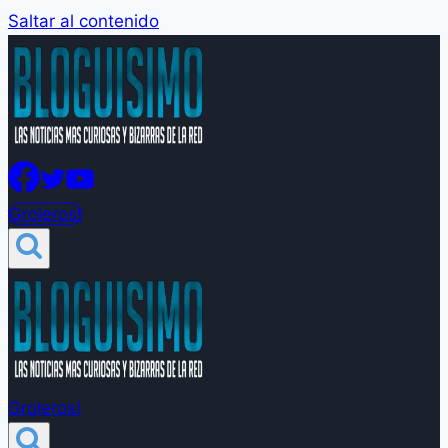
Saltar al contenido
Groleros!
Groleros!