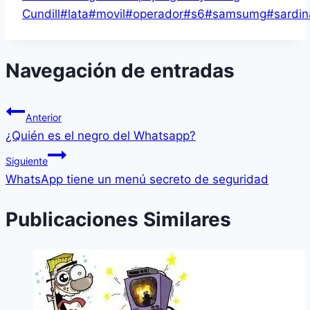
Cundill
#
lata
#
movil
#
operador
#
s6
#
samsumg
#
sardin
Navegación de entradas
Anterior
¿Quién es el negro del Whatsapp?
Siguiente
WhatsApp tiene un menú secreto de seguridad
Publicaciones Similares