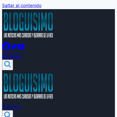
Saltar al contenido
Groleros!
Groleros!