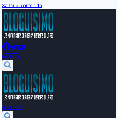
Saltar al contenido
Groleros!
Groleros!