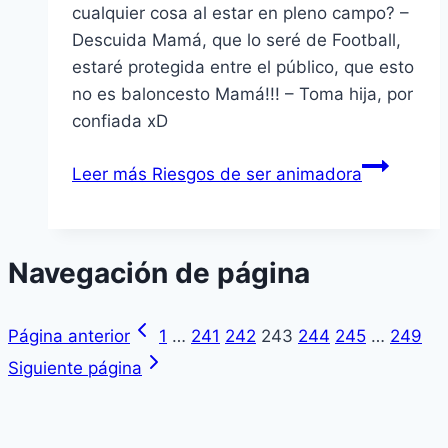
cualquier cosa al estar en pleno campo? –
Descuida Mamá, que lo seré de Football,
estaré protegida entre el público, que esto
no es baloncesto Mamá!!! – Toma hija, por
confiada xD
Leer más
Riesgos de ser animadora
Navegación de página
Página anterior
1
…
241
242
243
244
245
…
249
Siguiente página