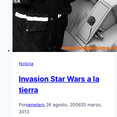
Noticia
Invasion Star Wars a la
tierra
Por
nenetaro
26 agosto, 2008
20 marzo,
2013