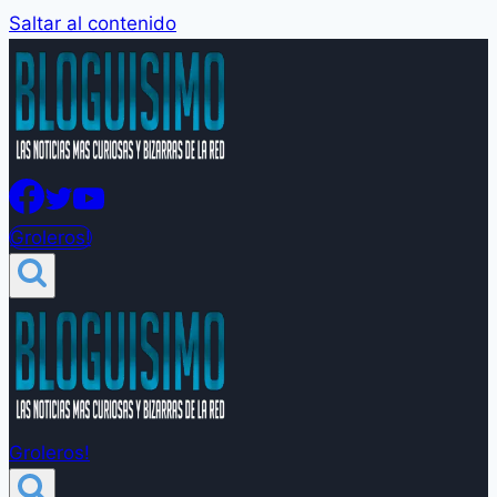
Saltar al contenido
Groleros!
Groleros!