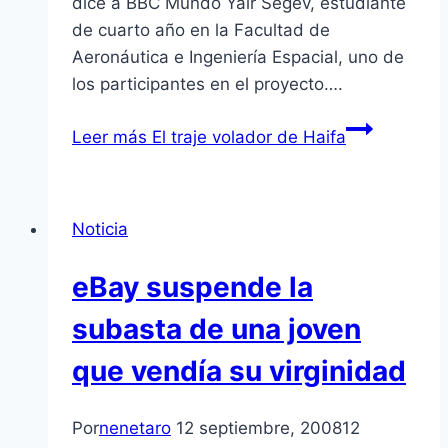
dice a BBC Mundo Yair Segev, estudiante
de cuarto año en la Facultad de
Aeronáutica e Ingenierí­a Espacial, uno de
los participantes en el proyecto….
Leer más
El traje volador de Haifa
Noticia
eBay suspende la
subasta de una joven
que vendí­a su virginidad
Por
nenetaro
12 septiembre, 2008
12