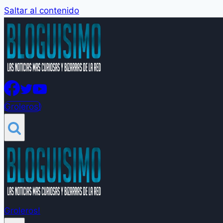
Saltar al contenido
Groleros!
Groleros!