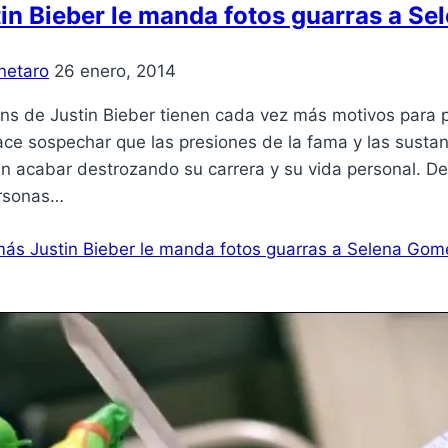
in Bieber le manda fotos guarras a Se
netaro
26 enero, 2014
ans de Justin Bieber tienen cada vez más motivos para 
ce sospechar que las presiones de la fama y las sustanc
an acabar destrozando su carrera y su vida personal. D
rsonas…
más
Justin Bieber le manda fotos guarras a Selena Gomez