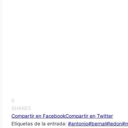
0
SHARES
Compartir en Facebook
Compartir en Twitter
Etiquetas de la entrada:
#
antonio
#
bernal
#
ledon
#
m