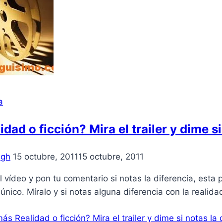
a
idad o ficción? Mira el trailer y dime s
igh
15 octubre, 2011
15 octubre, 2011
l ví­deo y pon tu comentario si notas la diferencia, esta p
r único. Mí­ralo y si notas alguna diferencia con la real
más
Realidad o ficción? Mira el trailer y dime si notas la 