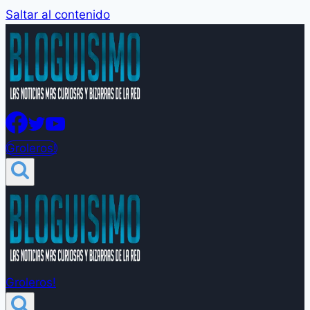
Saltar al contenido
Groleros!
Groleros!