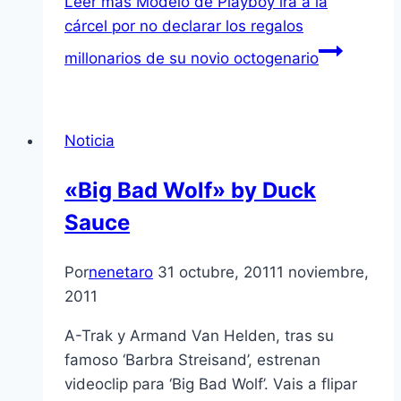
Leer más
Modelo de Playboy irá a la
cárcel por no declarar los regalos
millonarios de su novio octogenario
Noticia
«Big Bad Wolf» by Duck
Sauce
Por
nenetaro
31 octubre, 2011
1 noviembre,
2011
A-Trak y Armand Van Helden, tras su
famoso ‘Barbra Streisand’, estrenan
videoclip para ‘Big Bad Wolf’. Vais a flipar