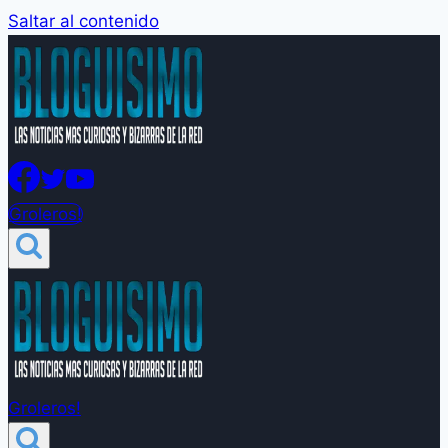
Saltar al contenido
Groleros!
Groleros!