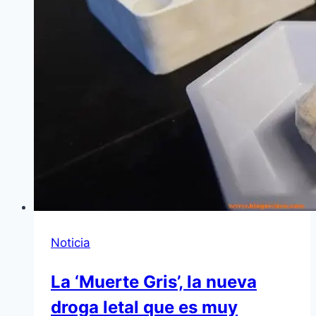
Noticia
La ‘Muerte Gris’, la nueva
droga letal que es muy